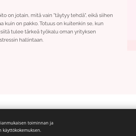
pito on jotain, mitä vain "täytyy tehdä", eikä siihen
 kuin on pakko. Totuus on kuitenkin se, kun
siitä tulee tärkeä työkalu oman yrityksen
tressin hallintaan.
© 2025 Kaikki oikeudet pidätetään | Annu Balance Oy
ianmukaisen toiminnan ja
Evästeet
en käyttökokemuksen.