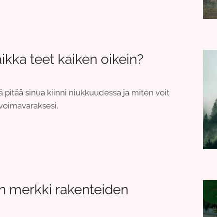
aikka teet kaiken oikein?
ä pitää sinua kiinni niukkuudessa ja miten voit
 voimavaraksesi.
n merkki rakenteiden