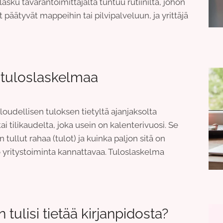
asku tavarantoimittajalta tuntuu rutiinilta, johon
t päätyvät mappeihin tai pilvipalveluun, ja yrittäjä
et tuloslaskelmaa
oudellisen tuloksen tietyltä ajanjaksolta
i tilikaudelta, joka usein on kalenterivuosi. Se
 tullut rahaa (tulot) ja kuinka paljon sitä on
 yritystoiminta kannattavaa. Tuloslaskelma
n tulisi tietää kirjanpidosta?