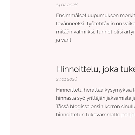
14.02.2026
Ensimmäiset uupumuksen merkit o
levänneeksi, työtehtäviin on vaike
mitään valmiiksi. Tunnet olisi ärty
ja värit.
Hinnoittelu, joka tuk
27.01.2026
Hinnoittelu herättää kysymyksiä 
hinnasta syö yrittäjän jaksamist
Tässä blogissa ensin kerron sinul
hinnoittelun tukevammalle pohjal