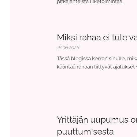
pitkäjänteistä liiketoimintaa.
Miksi rahaa ei tule v
16.06.2026
Tässä blogissa kerron sinulle, mik
kääntää rahaan liittyvät ajatukset
Yrittäjän uupumus o
puuttumisesta