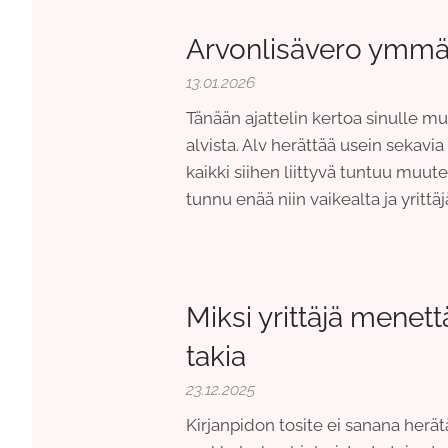
Arvonlisävero ymmärr
13.01.2026
Tänään ajattelin kertoa sinulle muu
alvista. Alv herättää usein sekavia 
kaikki siihen liittyvä tuntuu muut
tunnu enää niin vaikealta ja yrit
Miksi yrittäjä menet
takia
23.12.2025
Kirjanpidon tosite ei sanana herätä