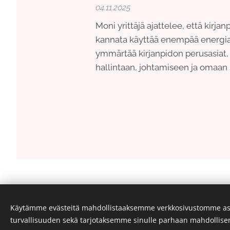
04.11.2025
Moni yrittäjä ajattelee, että kirjan
kannata käyttää enempää energiaa
ymmärtää kirjanpidon perusasiat, 
hallintaan, johtamiseen ja omaan s
Käytämme evästeitä mahdollistaaksemme verkkosivustomme as
turvallisuuden sekä tarjotaksemme sinulle parhaan mahdollis