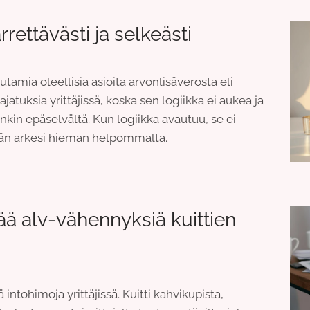
ettävästi ja selkeästi
tamia oleellisia asioita arvonlisäverosta eli
ajatuksia yrittäjissä, koska sen logiikka ei aukea ja
enkin epäselvältä. Kun logiikka avautuu, se ei
täjän arkesi hieman helpommalta.
tää alv-vähennyksiä kuittien
 intohimoja yrittäjissä. Kuitti kahvikupista,