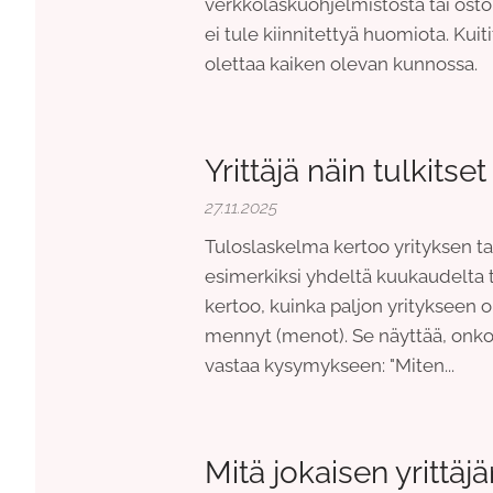
verkkolaskuohjelmistosta tai ostol
ei tule kiinnitettyä huomiota. Kuiti
olettaa kaiken olevan kunnossa.
Yrittäjä näin tulkits
27.11.2025
Tuloslaskelma kertoo yrityksen tal
esimerkiksi yhdeltä kuukaudelta ta
kertoo, kuinka paljon yritykseen on
mennyt (menot). Se näyttää, onko
vastaa kysymykseen: "Miten...
Mitä jokaisen yrittäjä