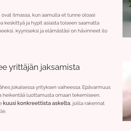
vat ilmassa, kun aamulla et tunne oloasi
a keskittyä ja hypit asiasta toiseen saamatta
neeksi, kyyniseksi ja elämästäsi on hävinneet ilo
ee yrittäjän jaksamista
lähes jokaisessa yrityksen vaiheessa. Epävarmuus
a ja heikentää luottamusta omaan tekemiseen.
kuusi konkreettista askelta
le
, joilla rakennat
le.