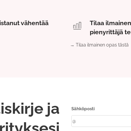
istanut vähentää
Tilaa ilmainen 
pienyrittäjä t
→ Tilaa ilmainen opas tästä
iskirje ja
Sähköposti
rityksesi