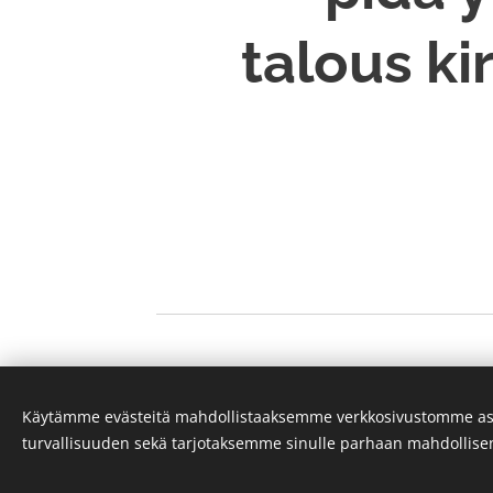
talous k
Käytämme evästeitä mahdollistaaksemme verkkosivustomme as
turvallisuuden sekä tarjotaksemme sinulle parhaan mahdollis