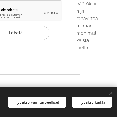
päätöksii
n ja
rahavirtaa
n ilman
monimut
Lähetä
kaista
kieltä.
Hyväksy vain tarpeelliset
Hyväksy kaikki