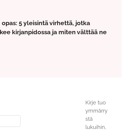
opas: 5 yleisintä virhettä, jotka
ekee kirjanpidossa ja miten välttää ne
Kirje tuo
ymmärry
stä
lukuihin,