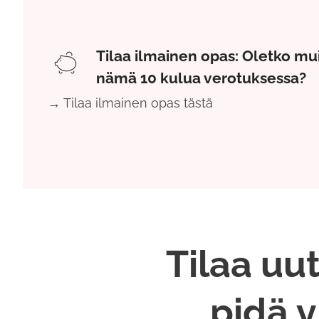
Tilaa ilmainen opas: Oletko mu
nämä 10 kulua verotuksessa?
→ Tilaa ilmainen opas tästä
Tilaa uut
pidä y