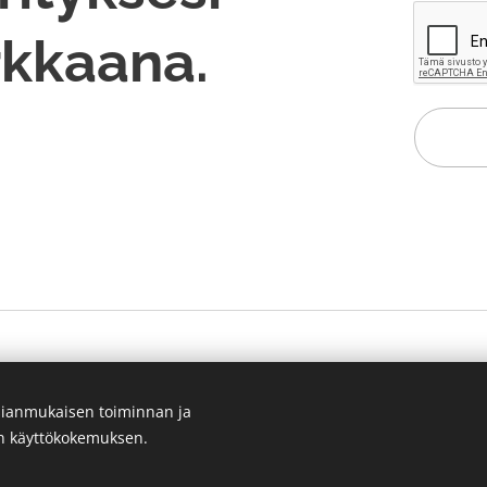
irkkaana.
© 2025 Kaikki oikeudet pidätetään | Annu Balance Oy
ianmukaisen toiminnan ja
Evästeet
en käyttökokemuksen.